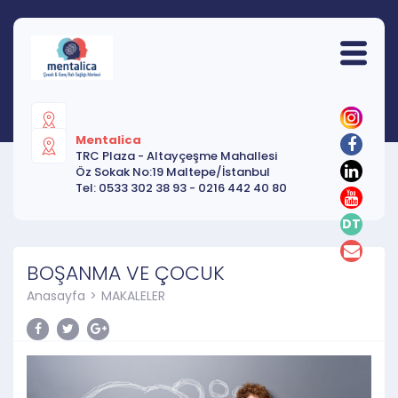
Mentalica
TRC Plaza - Altayçeşme Mahallesi
Öz Sokak No:19 Maltepe/İstanbul
Tel:
0533 302 38 93
-
0216 442 40 80
DT
BOŞANMA VE ÇOCUK
Anasayfa
MAKALELER