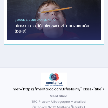
ÇOCUK & GENÇ DANIŞMANLIĞI
DİKKAT EKSİKLİĞİ HİPERAKTİVİTE BOZUKLUĞU
(DEHB)
href="https://mentalica.com.tr/iletisim/" class="title">
Mentalica
TRC Plaza - Altayçeşme Mahallesi
Öz Sokak No:19 Maltepe/İstanbul